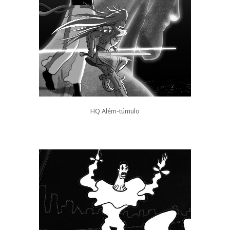
HQ Além-túmulo