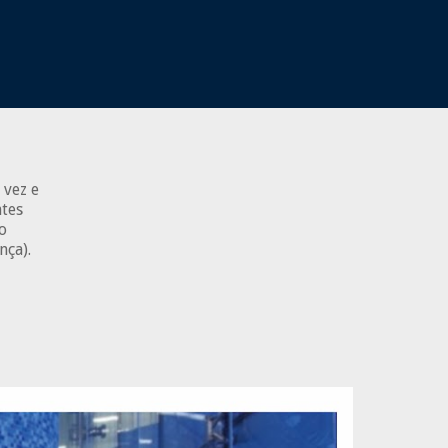
 vez e
ntes
o
nça).