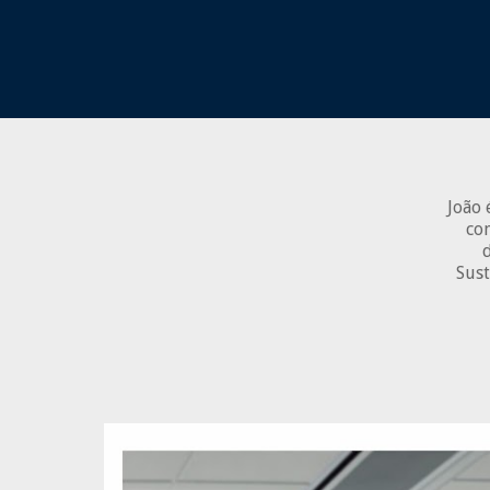
João 
con
Sust